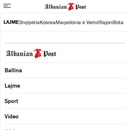
LAJME
Shqipëria
Kosova
Maqedonia e Veriut
Rajoni
Bota
Ballina
Lajme
Sport
Video