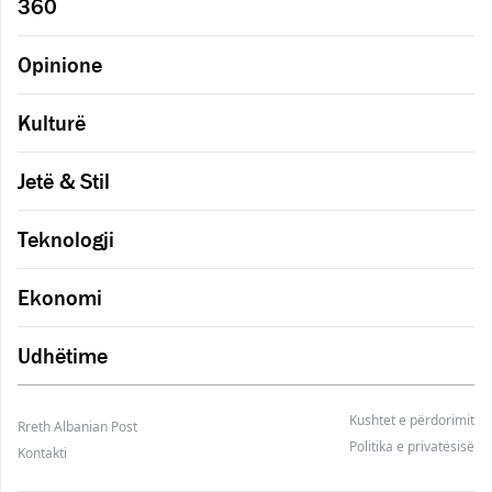
360
Opinione
Kulturë
Jetë & Stil
Teknologji
Ekonomi
Udhëtime
Kushtet e përdorimit
Rreth Albanian Post
Politika e privatësisë
Kontakti