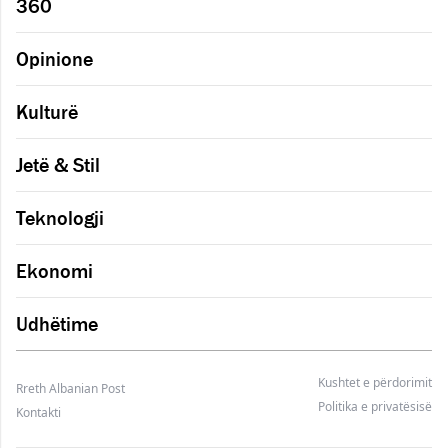
360
Opinione
Kulturë
Jetë & Stil
Teknologji
Ekonomi
Udhëtime
Kushtet e përdorimit
Rreth Albanian Post
Politika e privatësisë
Kontakti