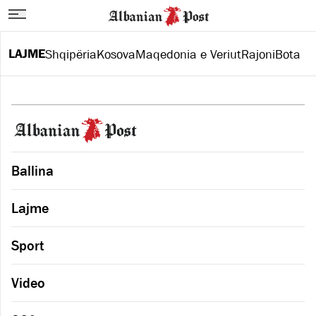
LAJME
Shqipëria
Kosova
Maqedonia e Veriut
Rajoni
Bota
Ballina
Lajme
Sport
Video