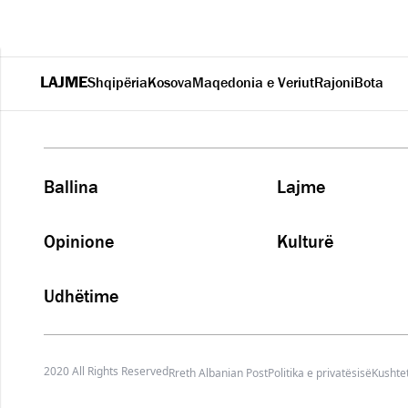
LAJME
Shqipëria
Kosova
Maqedonia e Veriut
Rajoni
Bota
Ballina
Lajme
Opinione
Kulturë
Udhëtime
2020 All Rights Reserved
Rreth Albanian Post
Politika e privatësisë
Kushtet