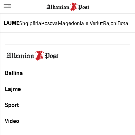
LAJME
Shqipëria
Kosova
Maqedonia e Veriut
Rajoni
Bota
Ballina
Lajme
Sport
Video