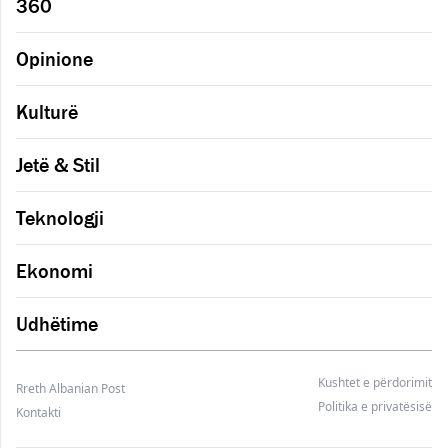
360
Opinione
Kulturë
Jetë & Stil
Teknologji
Ekonomi
Udhëtime
Kushtet e përdorimit
Rreth Albanian Post
Politika e privatësisë
Kontakti