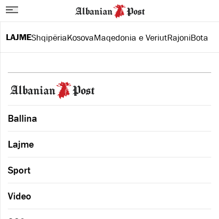
LAJME
Shqipëria
Kosova
Maqedonia e Veriut
Rajoni
Bota
Ballina
Lajme
Sport
Video