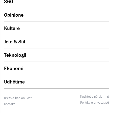
360
Opinione
Kulturë
Jetë & Stil
Teknologji
Ekonomi
Udhëtime
Kushtet e përdorimit
Rreth Albanian Post
Politika e privatësisë
Kontakti