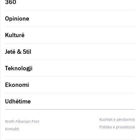
360
Opinione
Kulturë
Jetë & Stil
Teknologji
Ekonomi
Udhëtime
Kushtet e përdorimit
Rreth Albanian Post
Politika e privatësisë
Kontakti