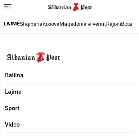
LAJME
Shqipëria
Kosova
Maqedonia e Veriut
Rajoni
Bota
Ballina
Lajme
Sport
Video