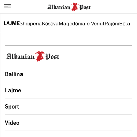
LAJME
Shqipëria
Kosova
Maqedonia e Veriut
Rajoni
Bota
Ballina
Lajme
Sport
Video