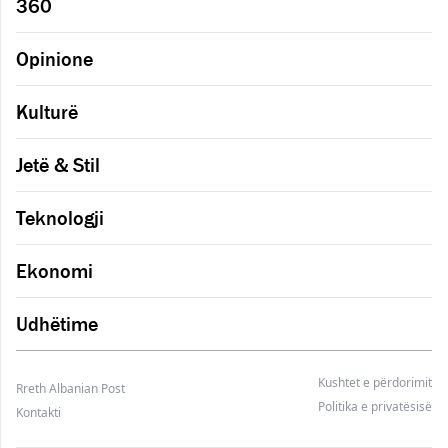
360
Opinione
Kulturë
Jetë & Stil
Teknologji
Ekonomi
Udhëtime
Kushtet e përdorimit
Rreth Albanian Post
Politika e privatësisë
Kontakti