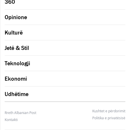
360
Opinione
Kulturë
Jetë & Stil
Teknologji
Ekonomi
Udhëtime
Kushtet e përdorimit
Rreth Albanian Post
Politika e privatësisë
Kontakti