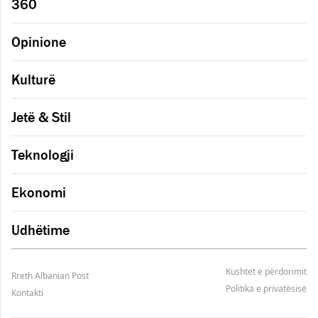
360
Opinione
Kulturë
Jetë & Stil
Teknologji
Ekonomi
Udhëtime
Kushtet e përdorimit
Rreth Albanian Post
Politika e privatësisë
Kontakti