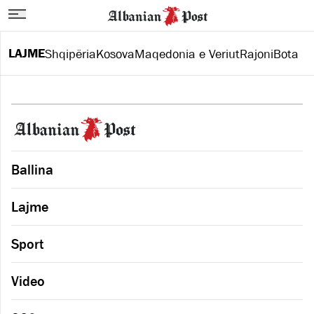
LAJME
Shqipëria
Kosova
Maqedonia e Veriut
Rajoni
Bota
Ballina
Lajme
Sport
Video