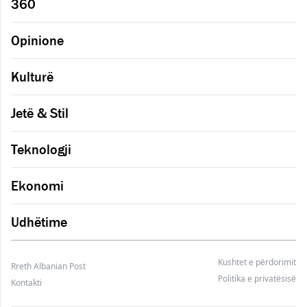
360
Opinione
Kulturë
Jetë & Stil
Teknologji
Ekonomi
Udhëtime
Kushtet e përdorimit
Rreth Albanian Post
Politika e privatësisë
Kontakti