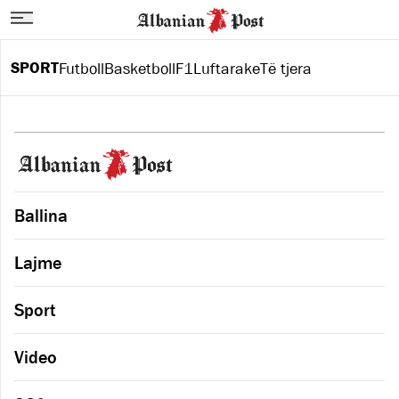
SPORT
Futboll
Basketboll
F1
Luftarake
Të tjera
Ballina
Lajme
Sport
Video