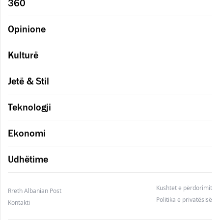
360
Opinione
Kulturë
Jetë & Stil
Teknologji
Ekonomi
Udhëtime
Kushtet e përdorimit
Rreth Albanian Post
Politika e privatësisë
Kontakti