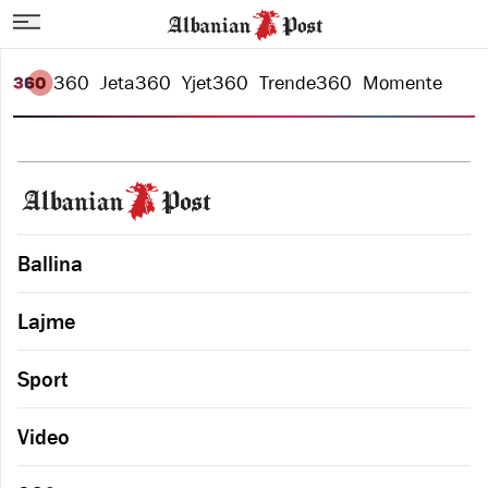
360
Jeta
360
Yjet
360
Trende
360
Momente
Ballina
Lajme
Sport
Video