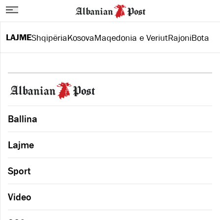
LAJME
Shqipëria
Kosova
Maqedonia e Veriut
Rajoni
Bota
Ballina
Lajme
Sport
Video