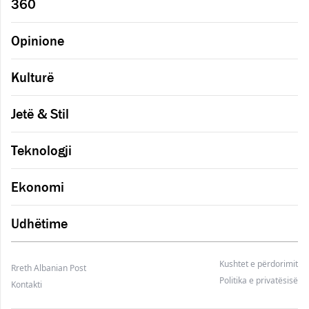
360
Opinione
Kulturë
Jetë & Stil
Teknologji
Ekonomi
Udhëtime
Kushtet e përdorimit
Rreth Albanian Post
Politika e privatësisë
Kontakti