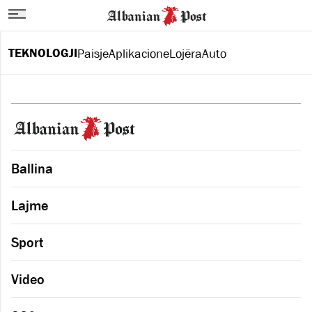
TEKNOLOGJI
Paisje
Aplikacione
Lojëra
Auto
Ballina
Lajme
Sport
Video