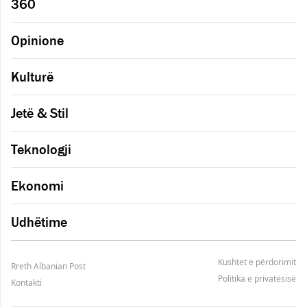
360
Opinione
Kulturë
Jetë & Stil
Teknologji
Ekonomi
Udhëtime
Kushtet e përdorimit
Rreth Albanian Post
Politika e privatësisë
Kontakti