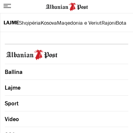
LAJME
Shqipëria
Kosova
Maqedonia e Veriut
Rajoni
Bota
Ballina
Lajme
Sport
Video