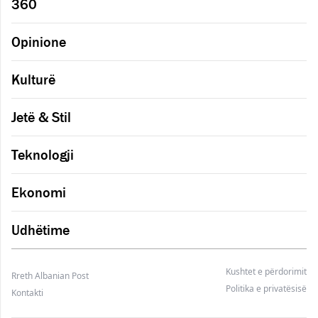
360
Opinione
Kulturë
Jetë & Stil
Teknologji
Ekonomi
Udhëtime
Kushtet e përdorimit
Rreth Albanian Post
Politika e privatësisë
Kontakti