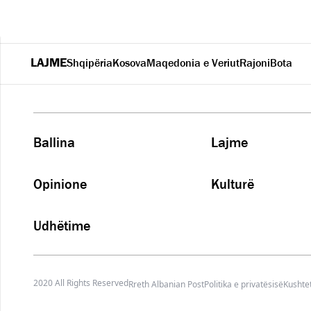
LAJME
Shqipëria
Kosova
Maqedonia e Veriut
Rajoni
Bota
Ballina
Lajme
Opinione
Kulturë
Udhëtime
2020 All Rights Reserved
Rreth Albanian Post
Politika e privatësisë
Kushtet