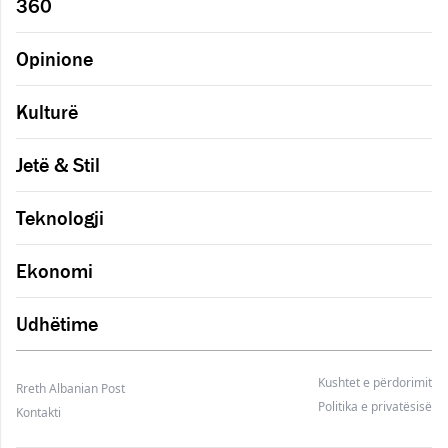
360
Opinione
Kulturë
Jetë & Stil
Teknologji
Ekonomi
Udhëtime
Kushtet e përdorimit
Rreth Albanian Post
Politika e privatësisë
Kontakti