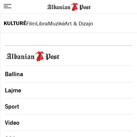
KULTURË
Film
Libra
Muzikë
Art & Dizajn
Ballina
Lajme
Sport
Video