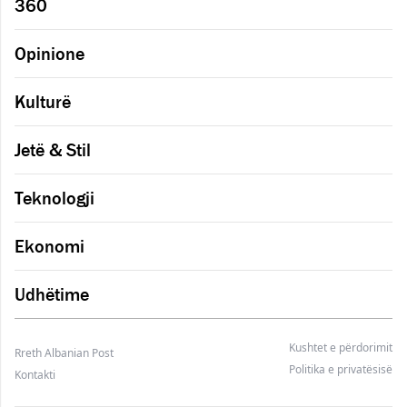
360
Opinione
Kulturë
Jetë & Stil
Teknologji
Ekonomi
Udhëtime
Kushtet e përdorimit
Rreth Albanian Post
Politika e privatësisë
Kontakti