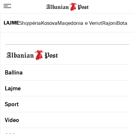
LAJME
Shqipëria
Kosova
Maqedonia e Veriut
Rajoni
Bota
Ballina
Lajme
Sport
Video