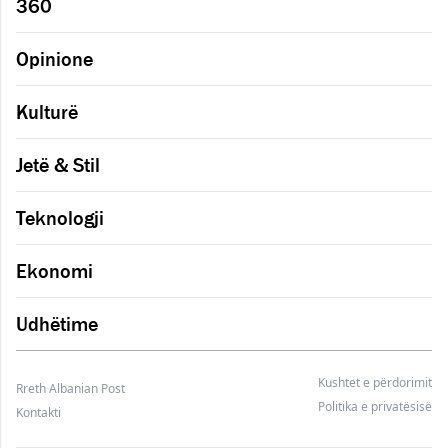
360
Opinione
Kulturë
Jetë & Stil
Teknologji
Ekonomi
Udhëtime
Kushtet e përdorimit
Rreth Albanian Post
Politika e privatësisë
Kontakti