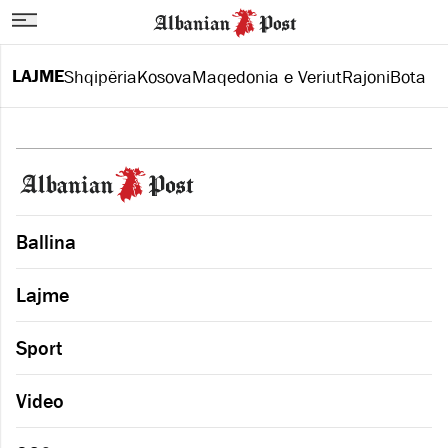
LAJME
Shqipëria
Kosova
Maqedonia e Veriut
Rajoni
Bota
Ballina
Lajme
Sport
Video