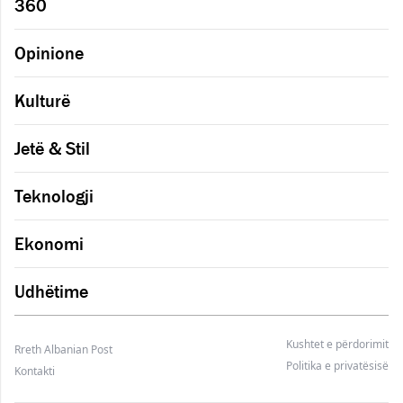
360
Opinione
Kulturë
Jetë & Stil
Teknologji
Ekonomi
Udhëtime
Kushtet e përdorimit
Rreth Albanian Post
Politika e privatësisë
Kontakti