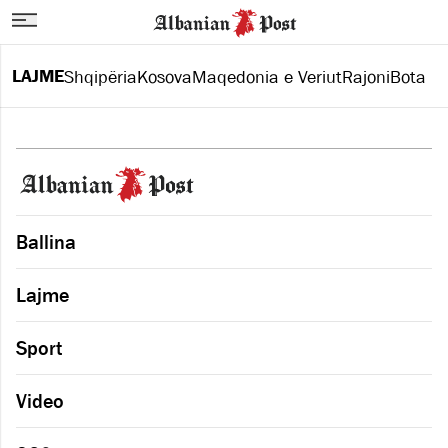
LAJME
Shqipëria
Kosova
Maqedonia e Veriut
Rajoni
Bota
Ballina
Lajme
Sport
Video