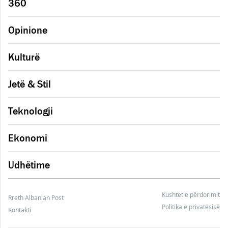
360
Opinione
Kulturë
Jetë & Stil
Teknologji
Ekonomi
Udhëtime
Kushtet e përdorimit
Rreth Albanian Post
Politika e privatësisë
Kontakti