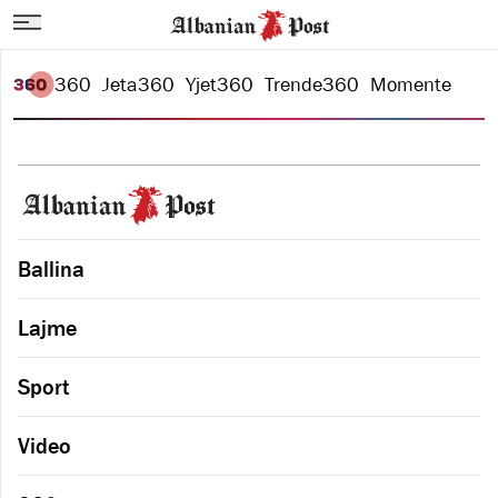
360
Jeta
360
Yjet
360
Trende
360
Momente
Ballina
Lajme
Sport
Video