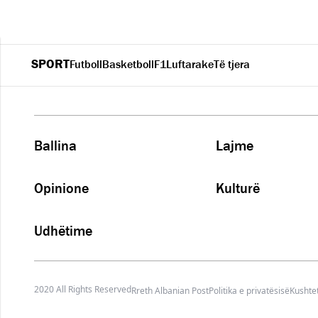
SPORT
Futboll
Basketboll
F1
Luftarake
Të tjera
Ballina
Lajme
Opinione
Kulturë
Udhëtime
2020 All Rights Reserved
Rreth Albanian Post
Politika e privatësisë
Kushtet