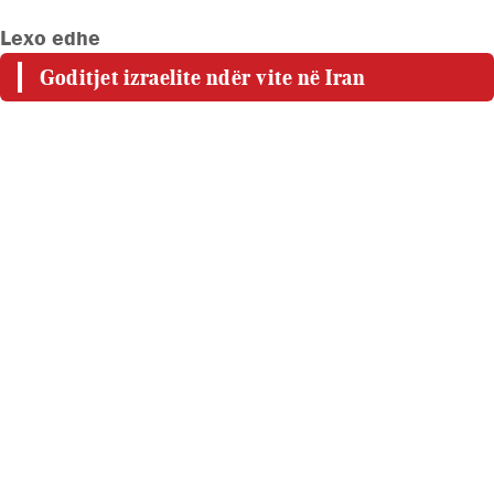
Lexo edhe
Goditjet izraelite ndër vite në Iran