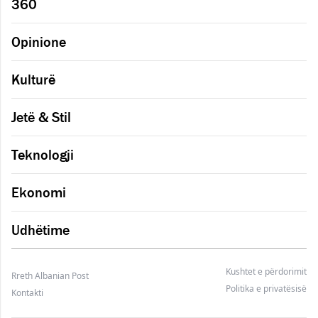
360
Opinione
Kulturë
Jetë & Stil
Teknologji
Ekonomi
Udhëtime
Kushtet e përdorimit
Rreth Albanian Post
Politika e privatësisë
Kontakti