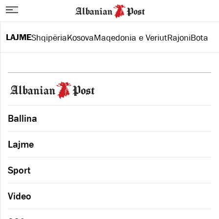
LAJME
Shqipëria
Kosova
Maqedonia e Veriut
Rajoni
Bota
Ballina
Lajme
Sport
Video