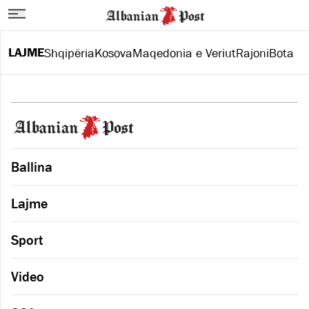
LAJME
Shqipëria
Kosova
Maqedonia e Veriut
Rajoni
Bota
Ballina
Lajme
Sport
Video