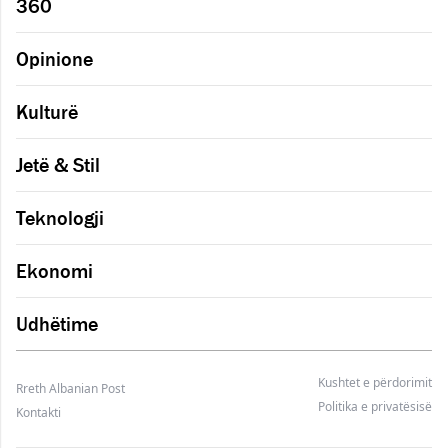
360
Opinione
Kulturë
Jetë & Stil
Teknologji
Ekonomi
Udhëtime
Kushtet e përdorimit
Rreth Albanian Post
Politika e privatësisë
Kontakti