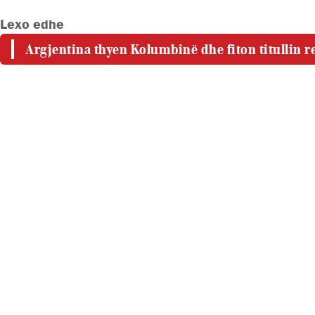
Lexo edhe
Argjentina thyen Kolumbinë dhe fiton titullin 