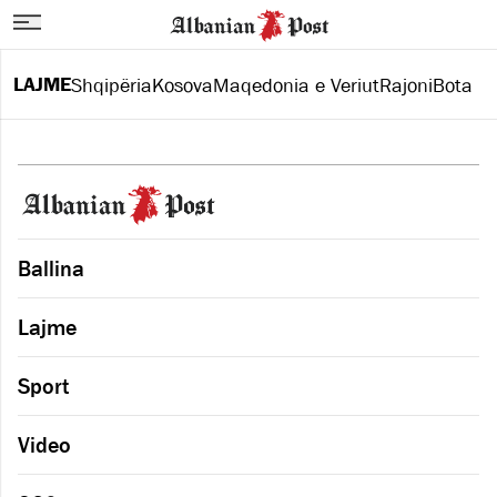
LAJME
Shqipëria
Kosova
Maqedonia e Veriut
Rajoni
Bota
Ballina
Lajme
Sport
Video