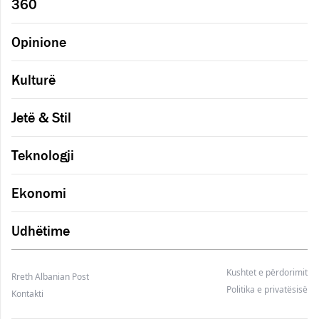
360
Opinione
Kulturë
Jetë & Stil
Teknologji
Ekonomi
Udhëtime
Kushtet e përdorimit
Rreth Albanian Post
Politika e privatësisë
Kontakti