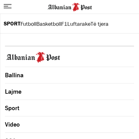
SPORT
Futboll
Basketboll
F1
Luftarake
Të tjera
Ballina
Lajme
Sport
Video