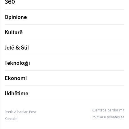
360
Opinione
Kulturë
Jetë & Stil
Teknologji
Ekonomi
Udhëtime
Kushtet e përdorimit
Rreth Albanian Post
Politika e privatësisë
Kontakti