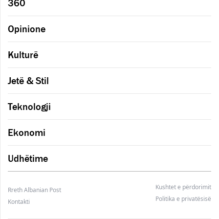
360
Opinione
Kulturë
Jetë & Stil
Teknologji
Ekonomi
Udhëtime
Kushtet e përdorimit
Rreth Albanian Post
Politika e privatësisë
Kontakti