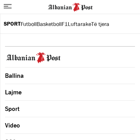
SPORT
Futboll
Basketboll
F1
Luftarake
Të tjera
Ballina
Lajme
Sport
Video