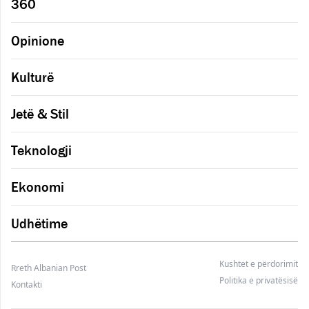
360
Opinione
Kulturë
Jetë & Stil
Teknologji
Ekonomi
Udhëtime
Kushtet e përdorimit
Rreth Albanian Post
Politika e privatësisë
Kontakti