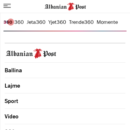
360
Jeta
360
Yjet
360
Trende
360
Momente
Ballina
Lajme
Sport
Video