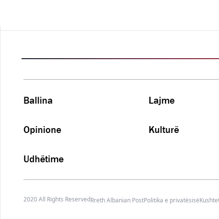
Ballina
Lajme
Opinione
Kulturë
Udhëtime
2020 All Rights Reserved
Rreth Albanian Post
Politika e privatësisë
Kushtet