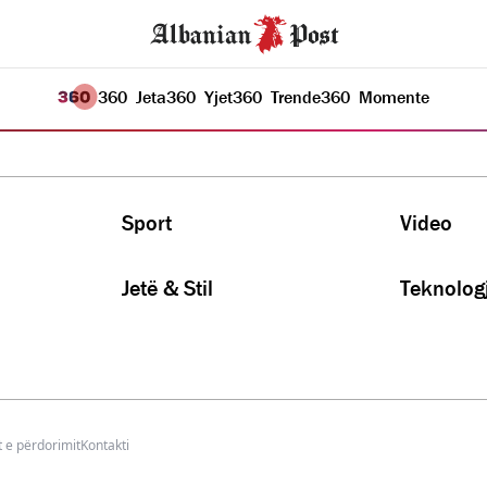
360
Jeta
360
Yjet
360
Trende
360
Momente
Sport
Video
Jetë & Stil
Teknologj
 e përdorimit
Kontakti