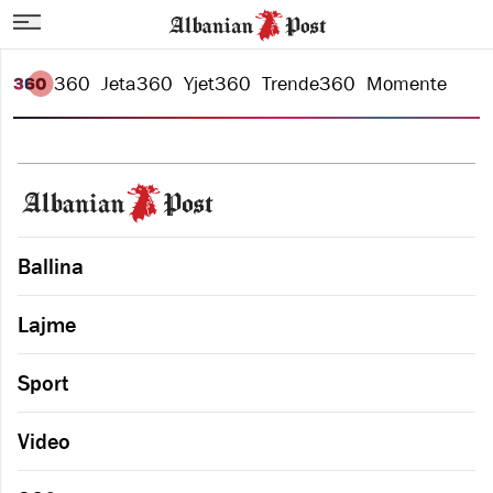
360
Jeta
360
Yjet
360
Trende
360
Momente
Ballina
Lajme
Sport
Video