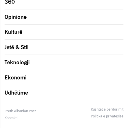
360
Opinione
Kulturë
Jetë & Stil
Teknologji
Ekonomi
Udhëtime
Kushtet e përdorimit
Rreth Albanian Post
Politika e privatësisë
Kontakti