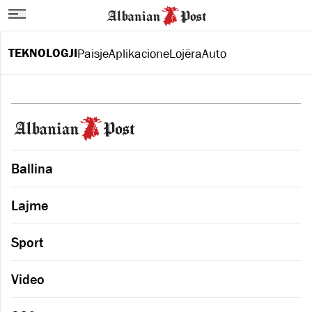
TEKNOLOGJI
Paisje
Aplikacione
Lojëra
Auto
Ballina
Lajme
Sport
Video