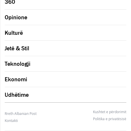
360
Opinione
Kulturë
Jetë & Stil
Teknologji
Ekonomi
Udhëtime
Kushtet e përdorimit
Rreth Albanian Post
Politika e privatësisë
Kontakti