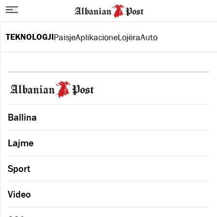
TEKNOLOGJI
Paisje
Aplikacione
Lojëra
Auto
Ballina
Lajme
Sport
Video