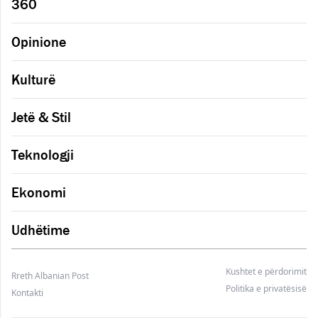
360
Opinione
Kulturë
Jetë & Stil
Teknologji
Ekonomi
Udhëtime
Kushtet e përdorimit
Rreth Albanian Post
Politika e privatësisë
Kontakti