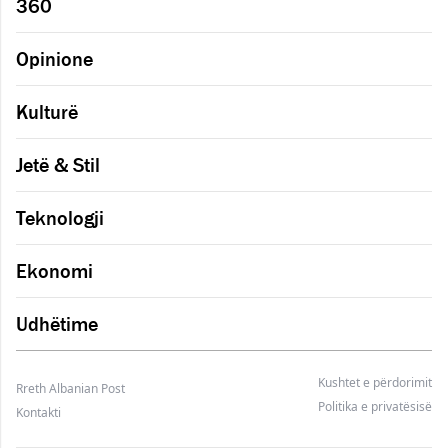
360
Opinione
Kulturë
Jetë & Stil
Teknologji
Ekonomi
Udhëtime
Kushtet e përdorimit
Rreth Albanian Post
Politika e privatësisë
Kontakti