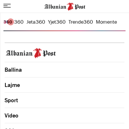
360
Jeta
360
Yjet
360
Trende
360
Momente
Ballina
Lajme
Sport
Video