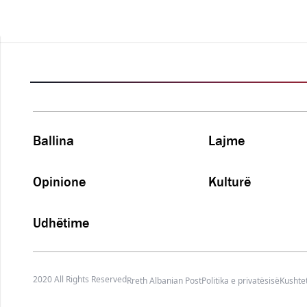
Ballina
Lajme
Opinione
Kulturë
Udhëtime
2020 All Rights Reserved
Rreth Albanian Post
Politika e privatësisë
Kushtet