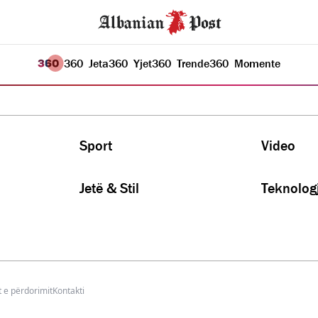
360
Jeta
360
Yjet
360
Trende
360
Momente
Sport
Video
Jetë & Stil
Teknologj
 e përdorimit
Kontakti