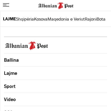
LAJME
Shqipëria
Kosova
Maqedonia e Veriut
Rajoni
Bota
Ballina
Lajme
Sport
Video