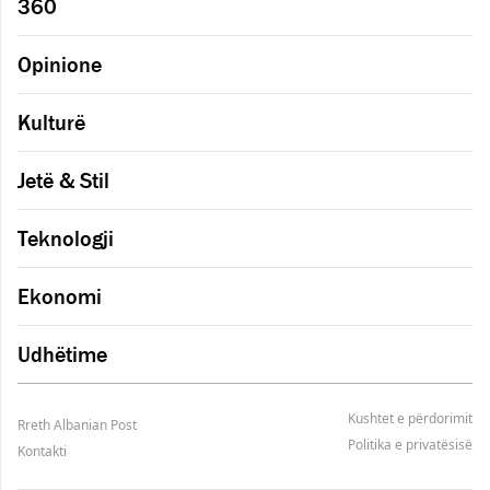
360
Opinione
Kulturë
Jetë & Stil
Teknologji
Ekonomi
Udhëtime
Kushtet e përdorimit
Rreth Albanian Post
Politika e privatësisë
Kontakti