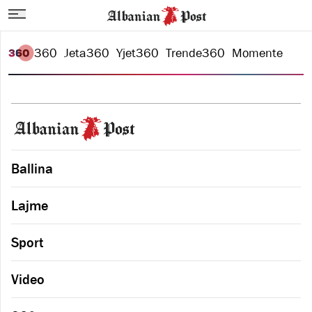
360
Jeta
360
Yjet
360
Trende
360
Momente
Ballina
Lajme
Sport
Video