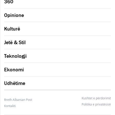
360
Opinione
Kulturë
Jetë & Stil
Teknologji
Ekonomi
Udhëtime
Kushtet e përdorimit
Rreth Albanian Post
Politika e privatësisë
Kontakti